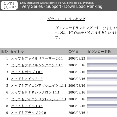
Enjoy tategaki life with tatekomori life. Oh, genki desuka, everyone.
Very Series - Support - Down Load Ranking
ダウンロ－ド ランキング
ダウンロードランキングです。ひまして
べつに、1位作品をどうこうするという
す。
順位
タイトル
公開日
ダウンロード数
1
とってもファイルリネーマー 2.0.1
2003/08/23
2
とってもファイルシンクロン 1.1.1
2003/08/16
3
とってもポップ 1.0.6
2003/08/16
4
とってもメイル 2.1.3
2003/08/16
5
とってもアイコンアソシエイツ 1.1.1
2003/08/16
6
とってもＦＴＰシンクロン 1.1.1
2003/08/16
7
とってもアイコンリフレッシュ 1.1.1
2003/08/16
8
とってもメイル 1.3.5
2003/08/16
9
とってもアライブ 2.0.0
2003/08/16